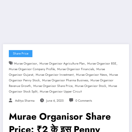
Share Price
,
,
,
Murae Organisor
Murae Organisor Agriculture Plan
Murae Organisor BSE
,
,
Murae Organisor Company Profile
Murae Organisor Financials
Murae
,
,
,
Organisor Gujarat
Murae Organisor Investment
Murae Organisor News
Murae
,
,
Organisor Penny Stock
Murae Organisor Pharma Business
Murae Organisor
,
,
,
Revenue Growth
Murae Organisor Share Price
Murae Organisor Stock
Murae
,
Organisor Stock Split
Murae Organisor Upper Circuit
Aditya Sharma
June 4, 2025
0 Comments
Murae Organisor Share
Price: ₹2 के इस Penny