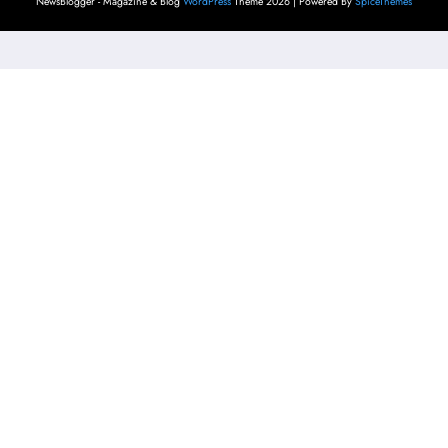
NewsBlogger - Magazine & Blog
WordPress
Theme 2026 | Powered By
SpiceThemes