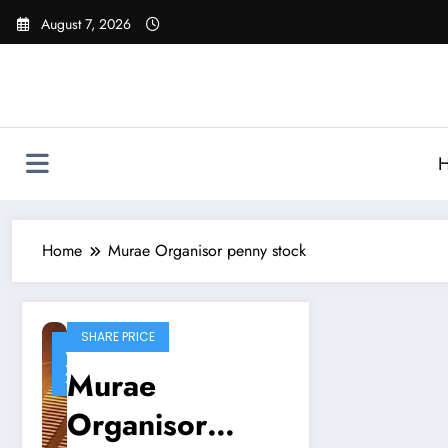
Skip
August 7, 2026
to
content
Home
Murae Organisor penny stock
SHARE PRICE
June
4,
Murae
2025
Organisor