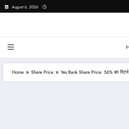
Skip
August 6, 2026
to
content
Home
Share Price
Yes Bank Share Price: 56% का रिटर्न दे