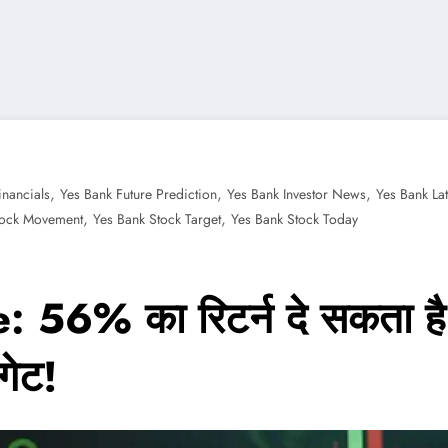
,
,
,
inancials
Yes Bank Future Prediction
Yes Bank Investor News
Yes Bank La
,
,
tock Movement
Yes Bank Stock Target
Yes Bank Stock Today
6% का रिटर्न दे सकता है यस
गेट!