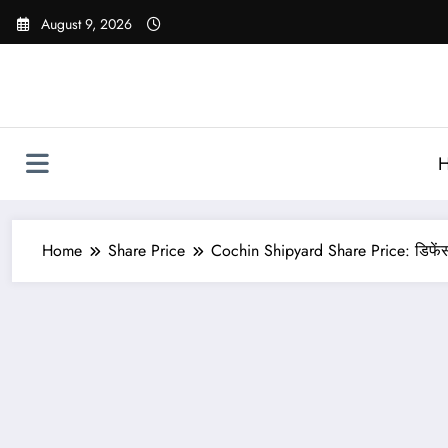
Skip
August 9, 2026
to
content
Home
Share Price
Cochin Shipyard Share Price: डिफेंस पी