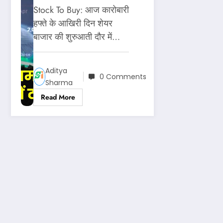
मालामाल कर देंगे ये
Stock To Buy: आज कारोबारी
7 स्टॉक, मिलेगा
हफ्ते के आखिरी दिन शेयर
बाजार की शुरुआती दौर में…
तगड़ा रिटर्न, जानें
टारगेट सहित पूरी
Aditya
0 Comments
डिटेल्स!
Sharma
Read More