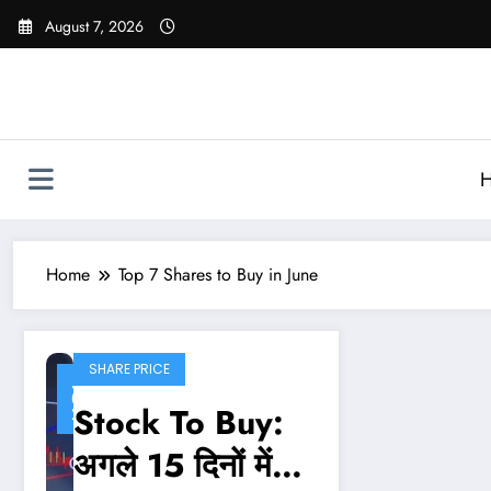
Skip
August 7, 2026
to
content
Home
Top 7 Shares to Buy in June
SHARE PRICE
June
6,
Stock To Buy:
2025
अगले 15 दिनों में