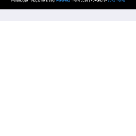
NewsBlogger - Magazine & Blog
WordPress
Theme 2026 | Powered By
SpiceThemes