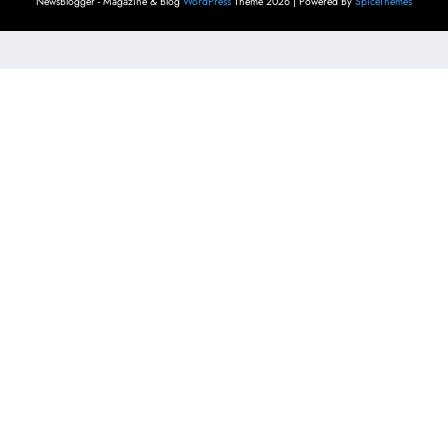
NewsBlogger - Magazine & Blog
WordPress
Theme 2026 | Powered By
SpiceThemes