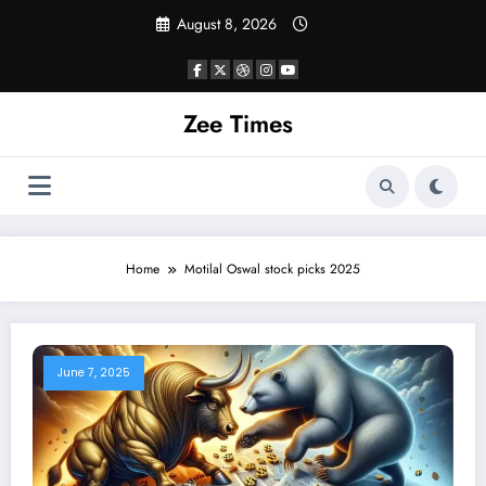
Skip
August 8, 2026
to
content
Zee Times
Home
Motilal Oswal stock picks 2025
June 7, 2025