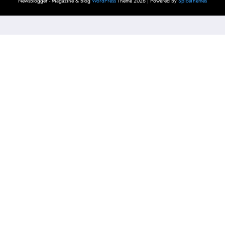
NewsBlogger - Magazine & Blog
WordPress
Theme 2026 | Powered By
SpiceThemes