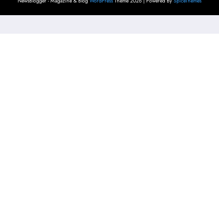
NewsBlogger - Magazine & Blog
WordPress
Theme 2026 | Powered By
SpiceThemes