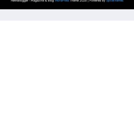
NewsBlogger - Magazine & Blog
WordPress
Theme 2026 | Powered By
SpiceThemes