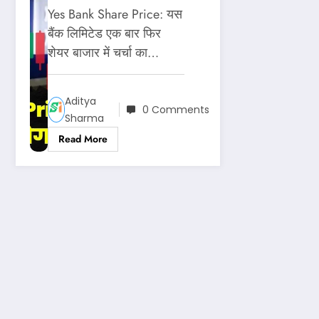
यस बैंक में ट्रेडिंग
Yes Bank Share Price: यस
विंडो हुई बंद, जानिए
बैंक लिमिटेड एक बार फिर
शेयर बाजार में चर्चा का…
क्या आप भी नहीं
कर सकते ट्रेडिंग?
Aditya
0 Comments
Sharma
Read More