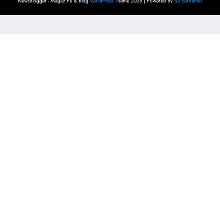
NewsBlogger - Magazine & Blog
WordPress
Theme 2026 | Powered By
SpiceThemes